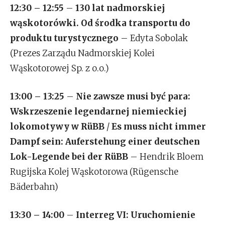
12:30 – 12:55
–
130 lat nadmorskiej
wąskotorówki. Od środka transportu do
produktu turystycznego
– Edyta Sobolak
(Prezes Zarządu Nadmorskiej Kolei
Wąskotorowej Sp. z o.o.)
13:00 – 13:25
–
Nie zawsze musi być para:
Wskrzeszenie legendarnej niemieckiej
lokomotywy w RüBB
/
Es muss nicht immer
Dampf sein: Auferstehung einer deutschen
Lok-Legende bei der RüBB
– Hendrik Bloem
Rugijska Kolej Wąskotorowa (Rügensche
Bäderbahn)
13:30 – 14:00
–
Interreg VI: Uruchomienie