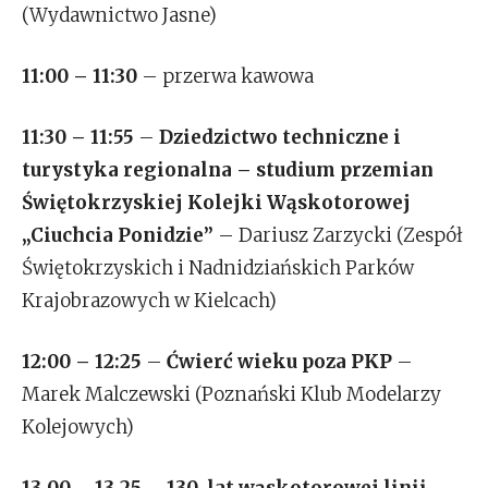
(Wydawnictwo Jasne)
11:00 – 11:30
– przerwa kawowa
11:30 – 11:55
–
Dziedzictwo techniczne i
turystyka regionalna – studium przemian
Świętokrzyskiej Kolejki Wąskotorowej
„Ciuchcia Ponidzie”
– Dariusz Zarzycki (Zespół
Świętokrzyskich i Nadnidziańskich Parków
Krajobrazowych w Kielcach)
12:00 – 12:25
–
Ćwierć wieku poza PKP
–
Marek Malczewski (Poznański Klub Modelarzy
Kolejowych)
13.00 – 13.25
–
130. lat wąskotorowej linii